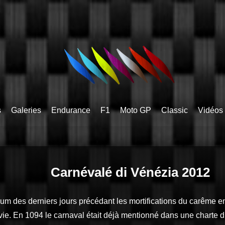
s
Galeries
Endurance
F1
Moto GP
Classic
Vidéos
Carnévalé di Vénézia 2012
um des derniers jours précédant les mortifications du carême en 
 vie. En 1094 le carnaval était déjà mentionné dans une charte 