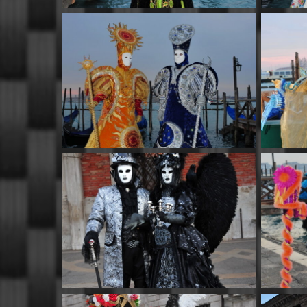
maxmalka.com
maxmalka.com