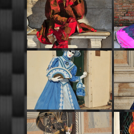
maxmalka.com
maxmalka.com