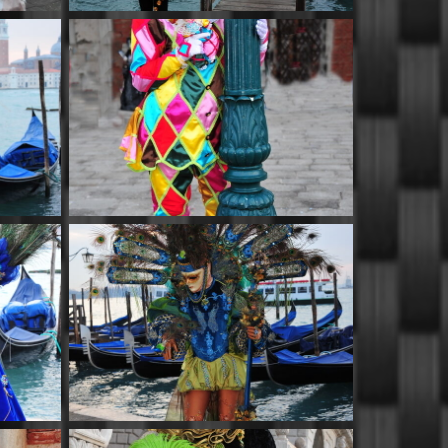
maxmalka.com
maxmalka.com