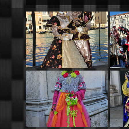
maxmalka.com
maxmalka.com