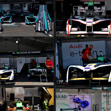
S1_014
S1_015
S1_018
S1_019