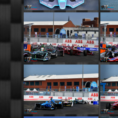
www.maxmalka.com
www.maxmalka.com