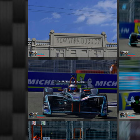
www.maxmalka.com
www.maxmalka.com
www.maxmalka.com