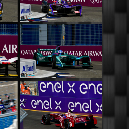
.com
www.maxmalka.com
.com
www.maxmalka.com