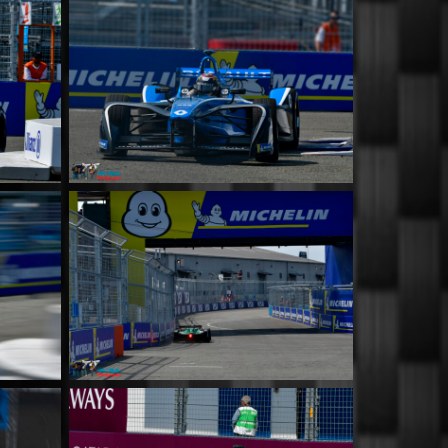
.com
www.maxmalka.com
.com
www.maxmalka.com
.com
www.maxmalka.com