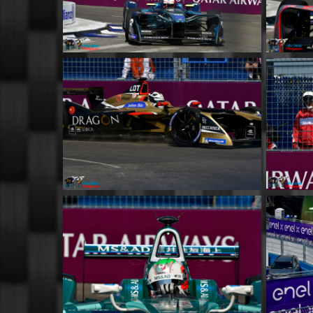
www.maxmalka.com
www.maxmalka.com