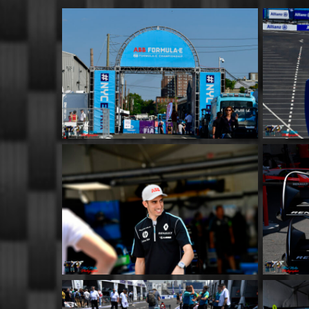
www.maxmalka.com
S1_05
S1_09