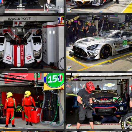
MM046
MM047
MM050
MM051