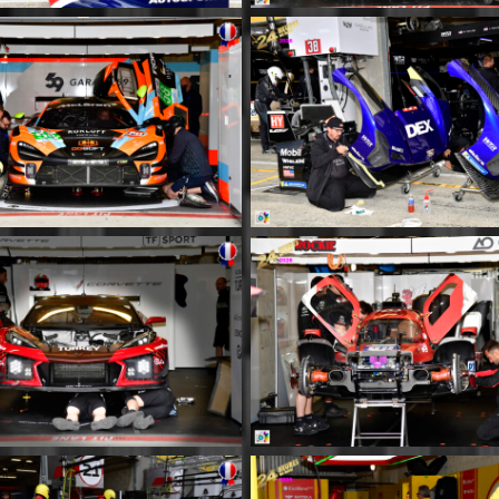
MM018
MM019
MM022
MM023
MM026
MM027