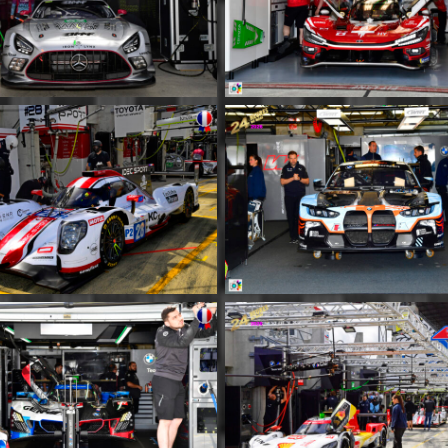
MM038
MM039
MM042
MM043