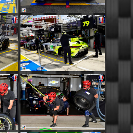
MM048
MM052