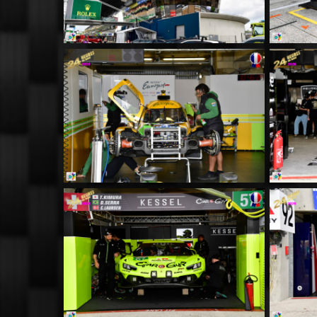
MM009
MM013