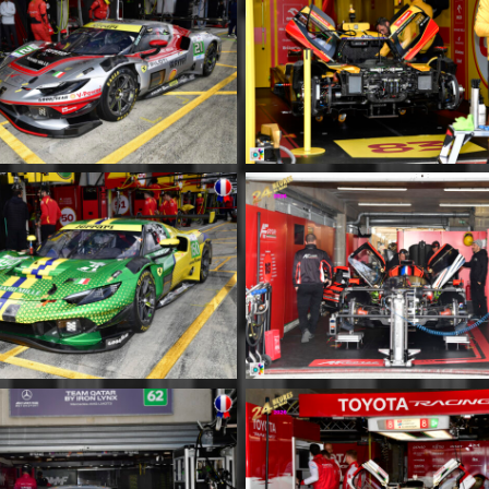
MM030
MM031
MM034
MM035