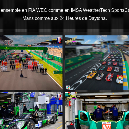
rir ensemble en FIA WEC comme en IMSA WeatherTech SportsCa
Mans comme aux 24 Heures de Daytona.
MM002
MM003
MM006
MM007