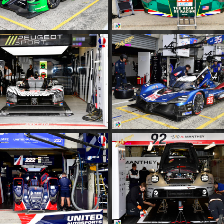
MM010
MM011
MM014
MM015