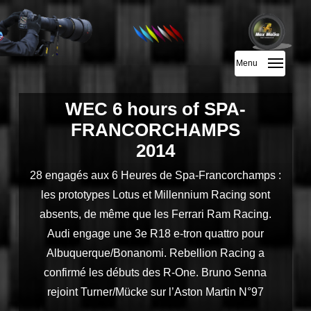
Skip
to
main
Menu
content
WEC 6 hours of SPA-
FRANCORCHAMPS
2014
28 engagés aux 6 Heures de Spa-Francorchamps :
les prototypes Lotus et Millennium Racing sont
absents, de même que les Ferrari Ram Racing.
Audi engage une 3e R18 e-tron quattro pour
Albuquerque/Bonanomi. Rebellion Racing a
confirmé les débuts des R-One. Bruno Senna
rejoint Turner/Mücke sur l’Aston Martin N°97