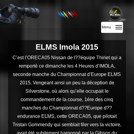
Skip
to
main
Menu
content
ELMS Imola 2015
C’est l’ORECA05 Nissan de l??équipe Thiriet qui a
remporté ce dimanche les 4 Heures d’IMOLA,
seconde manche du Championnat d’Europe ELMS
2015. Vengeant ainsi un peu la déception de
Silverstone, où alors qu’elle occupait le
commandement de la course, 1ére des cinq
manches du Championnat d??Europe d??
endurance ELMS, cette ORECA05, que pilotait
Tristan Gommendy qui semblait filer vers la victoire,
avait été subitement harponné par la Gibson du